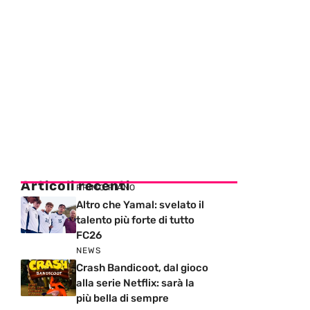
Articoli recenti
PRIMO PIANO
Altro che Yamal: svelato il
talento più forte di tutto
FC26
NEWS
Crash Bandicoot, dal gioco
alla serie Netflix: sarà la
più bella di sempre