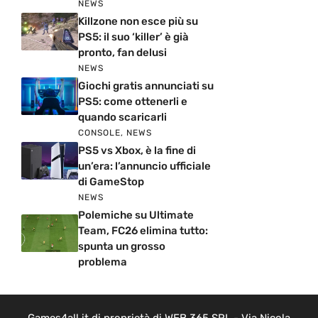
NEWS
Killzone non esce più su
PS5: il suo ‘killer’ è già
pronto, fan delusi
NEWS
Giochi gratis annunciati su
PS5: come ottenerli e
quando scaricarli
CONSOLE
,
NEWS
PS5 vs Xbox, è la fine di
un’era: l’annuncio ufficiale
di GameStop
NEWS
Polemiche su Ultimate
Team, FC26 elimina tutto:
spunta un grosso
problema