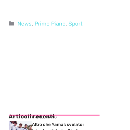
Categorie
News
,
Primo Piano
,
Sport
Articoli recenti
PRIMO PIANO
Altro che Yamal: svelato il