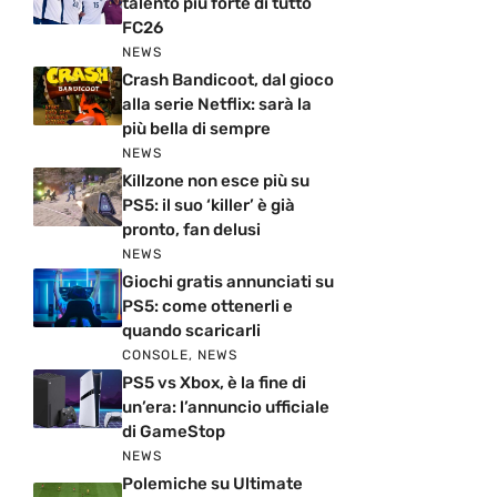
talento più forte di tutto
FC26
NEWS
Crash Bandicoot, dal gioco
alla serie Netflix: sarà la
più bella di sempre
NEWS
Killzone non esce più su
PS5: il suo ‘killer’ è già
pronto, fan delusi
NEWS
Giochi gratis annunciati su
PS5: come ottenerli e
quando scaricarli
CONSOLE
,
NEWS
PS5 vs Xbox, è la fine di
un’era: l’annuncio ufficiale
di GameStop
NEWS
Polemiche su Ultimate