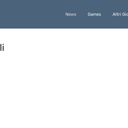
News
Games
Altri Gi
i