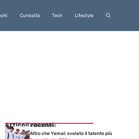
ochi
Curiosità
Tech
Lifestyle
Articoli recenti
PRIMO PIANO
Altro che Yamal: svelato il talento più