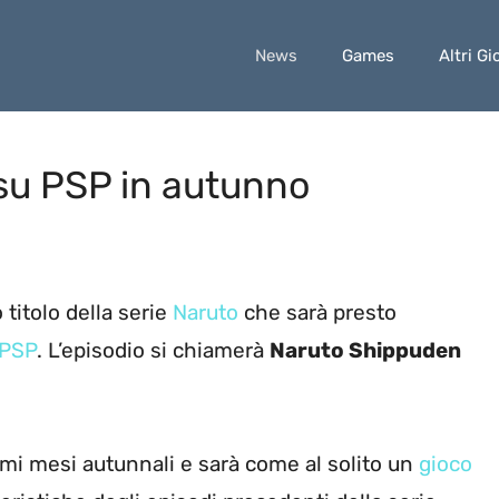
News
Games
Altri Gi
 su PSP in autunno
titolo della serie
Naruto
che sarà presto
 PSP
. L’episodio si chiamerà
Naruto Shippuden
simi mesi autunnali e sarà come al solito un
gioco