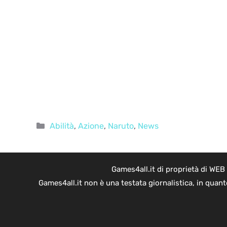
Categorie
Abilità
,
Azione
,
Naruto
,
News
Games4all.it di proprietà di WEB
Games4all.it non è una testata giornalistica, in quan