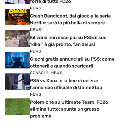
forte di tutto FC26
NEWS
Crash Bandicoot, dal gioco alla serie
Netflix: sarà la più bella di sempre
NEWS
Killzone non esce più su PS5: il suo
‘killer’ è già pronto, fan delusi
NEWS
Giochi gratis annunciati su PS5: come
ottenerli e quando scaricarli
CONSOLE
,
NEWS
PS5 vs Xbox, è la fine di un’era:
l’annuncio ufficiale di GameStop
NEWS
Polemiche su Ultimate Team, FC26
elimina tutto: spunta un grosso
problema