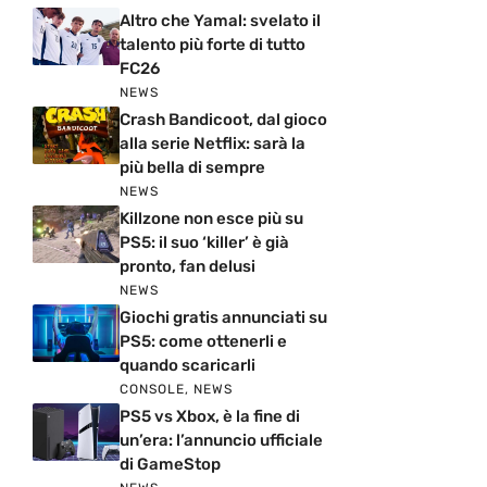
Altro che Yamal: svelato il
talento più forte di tutto
FC26
NEWS
Crash Bandicoot, dal gioco
alla serie Netflix: sarà la
più bella di sempre
NEWS
Killzone non esce più su
PS5: il suo ‘killer’ è già
pronto, fan delusi
NEWS
Giochi gratis annunciati su
PS5: come ottenerli e
quando scaricarli
CONSOLE
,
NEWS
PS5 vs Xbox, è la fine di
un’era: l’annuncio ufficiale
di GameStop