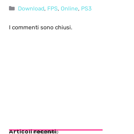
Categorie
Download
,
FPS
,
Online
,
PS3
I commenti sono chiusi.
Articoli recenti
PRIMO PIANO