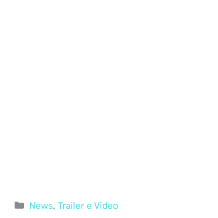
Categorie
News
,
Trailer e Video