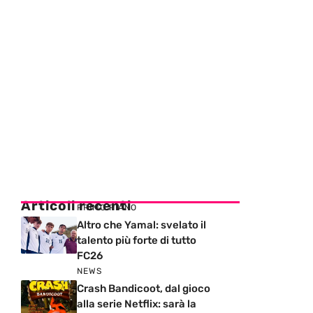
Articoli recenti
PRIMO PIANO
Altro che Yamal: svelato il
talento più forte di tutto
FC26
NEWS
Crash Bandicoot, dal gioco
alla serie Netflix: sarà la