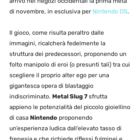
arrivo nei negozi occidentali la prima metà
di novembre, in esclusiva per
Nintendo DS
.
Il gioco, come risulta peraltro dalle
immagini, ricalcherà fedelmente la
struttura dei predecessori, proponendo un
folto manipolo di eroi (o presunti tali) tra cui
scegliere il proprio alter ego per una
gigantesca opera di blastaggio
indiscriminato.
Metal Slug 7
sfrutta
appieno le potenzialità del piccolo gioiellino
di casa
Nintendo
proponendo
un’esperienza ludica dall’elevato tasso di
frenesia e che richiede riflessi fulminei e