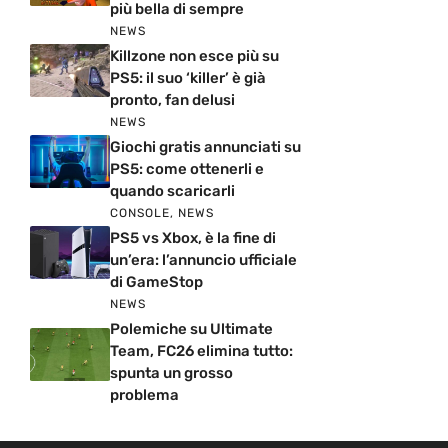
più bella di sempre
NEWS
Killzone non esce più su
PS5: il suo ‘killer’ è già
pronto, fan delusi
NEWS
Giochi gratis annunciati su
PS5: come ottenerli e
quando scaricarli
CONSOLE
,
NEWS
PS5 vs Xbox, è la fine di
un’era: l’annuncio ufficiale
di GameStop
NEWS
Polemiche su Ultimate
Team, FC26 elimina tutto:
spunta un grosso
problema