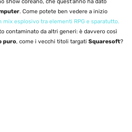
no show coreano, che quest’anno ha dato
omputer
. Come potete ben vedere a inizio
n mix esplosivo tra elementi RPG e sparatutto.
ato contaminato da altri generi: è davvero così
o puro
, come i vecchi titoli targati
Squaresoft
?