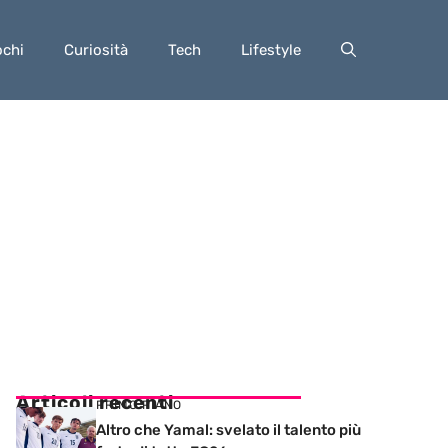
ochi
Curiosità
Tech
Lifestyle
Articoli recenti
PRIMO PIANO
Altro che Yamal: svelato il talento più