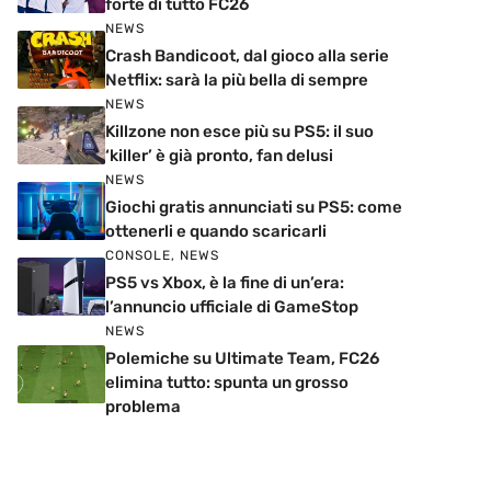
forte di tutto FC26
NEWS
Crash Bandicoot, dal gioco alla serie
Netflix: sarà la più bella di sempre
NEWS
Killzone non esce più su PS5: il suo
‘killer’ è già pronto, fan delusi
NEWS
Giochi gratis annunciati su PS5: come
ottenerli e quando scaricarli
CONSOLE
,
NEWS
PS5 vs Xbox, è la fine di un’era:
l’annuncio ufficiale di GameStop
NEWS
Polemiche su Ultimate Team, FC26
elimina tutto: spunta un grosso
problema