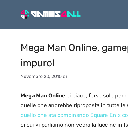
Vai
al
contenuto
Mega Man Online, game
impuro!
Novembre 20, 2010
di
Mega Man Online
ci piace, forse solo perc
quelle che andrebbe riproposta in tutte le 
quello che sta combinando Square Enix co
di cui vi parliamo non vedrà la luce né in It