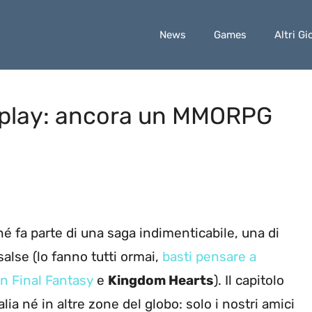
News
Games
Altri Gi
play: ancora un MMORPG
hé fa parte di una saga indimenticabile, una di
salse (lo fanno tutti ormai,
basti pensare a
n Final Fantasy
e
Kingdom Hearts
). Il capitolo
alia né in altre zone del globo: solo i nostri amici