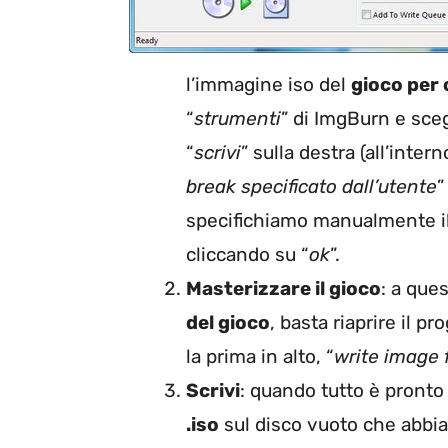
l’immagine iso del
gioco per
“
strumenti
” di ImgBurn e sce
“
scrivi
” sulla destra (all’inter
break specificato dall’utente
”
specifichiamo manualmente i
cliccando su “
ok
”.
Masterizzare il gioco
: a que
del gioco
, basta riaprire il 
la prima in alto, “
write image f
Scrivi
: quando tutto è pronto 
.iso
sul disco vuoto che abbia