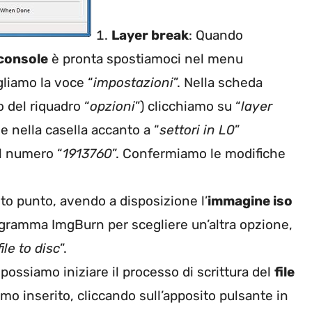
Layer break
: Quando
 console
è pronta spostiamoci nel menu
gliamo la voce “
impostazioni
”. Nella scheda
no del riquadro “
opzioni
”) clicchiamo su “
layer
 e nella casella accanto a “
settori in L0
”
l numero “
1913760
”. Confermiamo le modifiche
sto punto, avendo a disposizione l’
immagine iso
programma ImgBurn per scegliere un’altra opzione,
ile to disc
”.
possiamo iniziare il processo di scrittura del
file
mo inserito, cliccando sull’apposito pulsante in