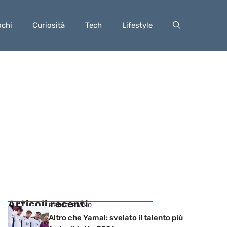
ochi
Curiosità
Tech
Lifestyle
Articoli recenti
PRIMO PIANO
Altro che Yamal: svelato il talento più