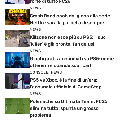
forte di tutto FC26
NEWS
Crash Bandicoot, dal gioco alla serie
Netflix: sarà la più bella di sempre
NEWS
Killzone non esce più su PS5: il suo
‘killer’ è già pronto, fan delusi
NEWS
Giochi gratis annunciati su PS5: come
ottenerli e quando scaricarli
CONSOLE
,
NEWS
PS5 vs Xbox, è la fine di un’era:
l’annuncio ufficiale di GameStop
NEWS
Polemiche su Ultimate Team, FC26
elimina tutto: spunta un grosso
problema