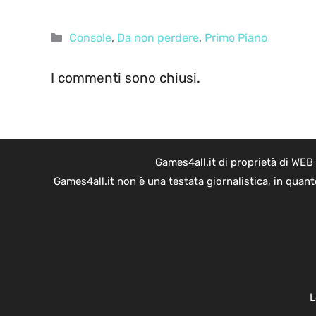
Categorie
Console
,
Da non perdere
,
Primo Piano
I commenti sono chiusi.
Games4all.it di proprietà di WEB
Games4all.it non è una testata giornalistica, in quan
L