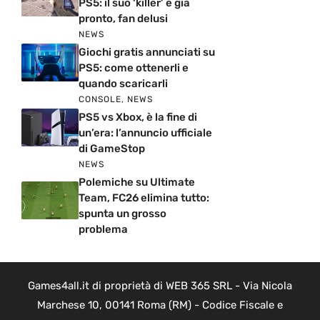
PS5: il suo ‘killer’ è già
pronto, fan delusi
NEWS
Giochi gratis annunciati su
PS5: come ottenerli e
quando scaricarli
CONSOLE
,
NEWS
PS5 vs Xbox, è la fine di
un’era: l’annuncio ufficiale
di GameStop
NEWS
Polemiche su Ultimate
Team, FC26 elimina tutto:
spunta un grosso
problema
Games4all.it di proprietà di WEB 365 SRL - Via Nicola
Marchese 10, 00141 Roma (RM) - Codice Fiscale e