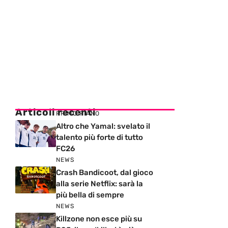
Articoli recenti
PRIMO PIANO
Altro che Yamal: svelato il
talento più forte di tutto
FC26
NEWS
Crash Bandicoot, dal gioco
alla serie Netflix: sarà la
più bella di sempre
NEWS
Killzone non esce più su