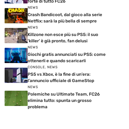
forte di tutto FC26
NEWS
Crash Bandicoot, dal gioco alla serie
Netflix: sarà la più bella di sempre
NEWS
Killzone non esce più su PS5: il suo
‘killer’ è già pronto, fan delusi
NEWS
Giochi gratis annunciati su PS5: come
ottenerli e quando scaricarli
CONSOLE
,
NEWS
PS5 vs Xbox, è la fine di un’era:
l’annuncio ufficiale di GameStop
NEWS
Polemiche su Ultimate Team, FC26
elimina tutto: spunta un grosso
problema