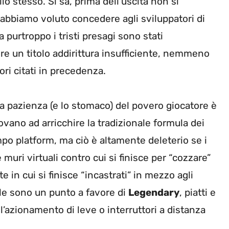
o stesso. Si sa, prima dell’uscita non si
 abbiamo voluto concedere agli sviluppatori di
a purtroppo i tristi presagi sono stati
ere un titolo addirittura insufficiente, nemmeno
ri citati in precedenza.
a pazienza (e lo stomaco) del povero giocatore è
provano ad arricchire la tradizionale formula dei
po platform, ma ciò è altamente deleterio se i
 e muri virtuali contro cui si finisce per “cozzare”
e in cui si finisce “incastrati” in mezzo agli
e sono un punto a favore di
Legendary
, piatti e
’azionamento di leve o interruttori a distanza