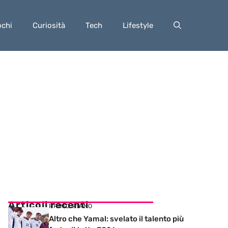
ochi
Curiosità
Tech
Lifestyle
Articoli recenti
PRIMO PIANO
Altro che Yamal: svelato il talento più