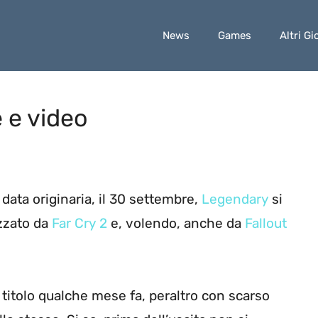
News
Games
Altri Gi
 e video
a data originaria, il 30 settembre,
Legendary
si
zzato da
Far Cry 2
e, volendo, anche da
Fallout
 titolo qualche mese fa, peraltro con scarso