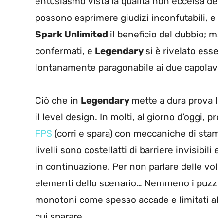
entusiasmo vista la qualità non eccelsa dell
possono esprimere giudizi inconfutabili, e
Spark Unlimited
il beneficio del dubbio; m
confermati, e
Legendary
si è rivelato ess
lontanamente paragonabile ai due capolavo
Ciò che in
Legendary
mette a dura prova l
il level design. In molti, al giorno d’oggi, 
FPS
(corri e spara) con meccaniche di stam
livelli sono costellatti di barriere invisibili
in continuazione. Per non parlare delle volt
elementi dello scenario… Nemmeno i puzzl
monotoni come spesso accade e limitati all
cui sparare.