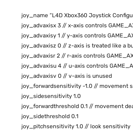
joy_name “L4D Xbox360 Joystick Configur
joy_advaxisx 3 // x-axis controls GAME_AXI
joy_advaxisy 1 // y-axis controls GAME
joy_advaxisz 0 // z-axis is treated like a b
joy_advaxisr 2 // r-axis controls GAME_A
joy_advaxisu 4 // u-axis controls GAME_AX
joy_advaxisv 0 // v-axis is unused
joy_forwardsensitivity -1.0 // movement s
joy_sidesensitivity 1.0
joy_forwardthreshold 0.1 // movement de
joy_sidethreshold 0.1
joy_pitchsensitivity 1.0 // look sensitivity