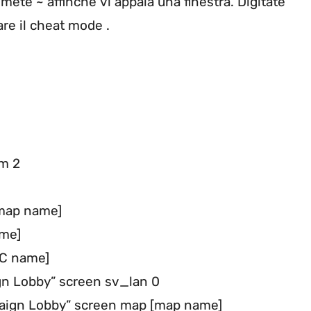
mete ~ affinchè vi appaia una finestra. Digitate
are il cheat mode .
am 2
[map name]
ame]
PC name]
ign Lobby” screen sv_lan 0
ampaign Lobby” screen map [map name]