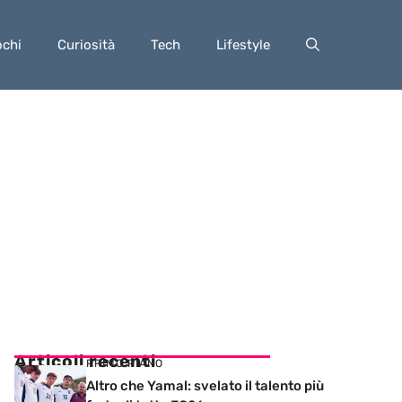
ochi
Curiosità
Tech
Lifestyle
Articoli recenti
PRIMO PIANO
Altro che Yamal: svelato il talento più