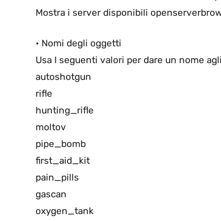
Mostra i server disponibili openserverbro
• Nomi degli oggetti
Usa I seguenti valori per dare un nome agl
autoshotgun
rifle
hunting_rifle
moltov
pipe_bomb
first_aid_kit
pain_pills
gascan
oxygen_tank