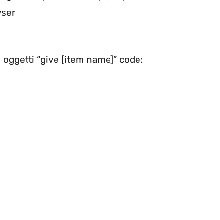
wser
i oggetti “give [item name]” code: