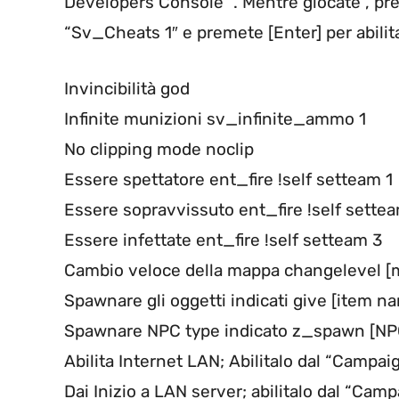
Developers Console” . Mentre giocate , pre
“Sv_Cheats 1″ e premete [Enter] per abilit
Invincibilità god
Infinite munizioni sv_infinite_ammo 1
No clipping mode noclip
Essere spettatore ent_fire !self setteam 1
Essere sopravvissuto ent_fire !self sette
Essere infettate ent_fire !self setteam 3
Cambio veloce della mappa changelevel 
Spawnare gli oggetti indicati give [item n
Spawnare NPC type indicato z_spawn [N
Abilita Internet LAN; Abilitalo dal “Campa
Dai Inizio a LAN server; abilitalo dal “C