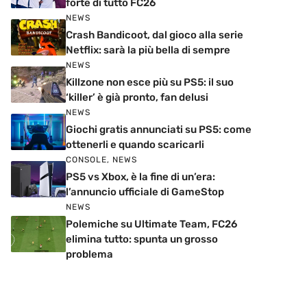
forte di tutto FC26
NEWS
Crash Bandicoot, dal gioco alla serie
Netflix: sarà la più bella di sempre
NEWS
Killzone non esce più su PS5: il suo
‘killer’ è già pronto, fan delusi
NEWS
Giochi gratis annunciati su PS5: come
ottenerli e quando scaricarli
CONSOLE
,
NEWS
PS5 vs Xbox, è la fine di un’era:
l’annuncio ufficiale di GameStop
NEWS
Polemiche su Ultimate Team, FC26
elimina tutto: spunta un grosso
problema