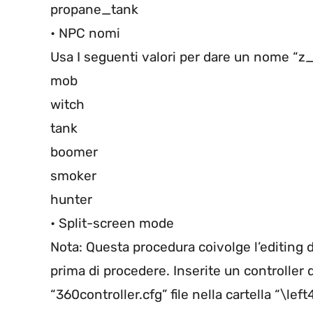
propane_tank
• NPC nomi
Usa I seguenti valori per dare un nome “
mob
witch
tank
boomer
smoker
hunter
• Split-screen mode
Nota: Questa procedura coivolge l’editing de
prima di procedere. Inserite un controller d
“360controller.cfg” file nella cartella “\le