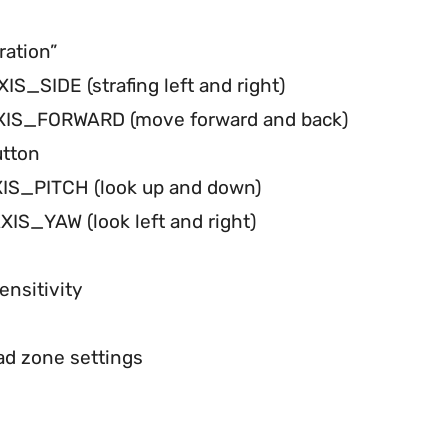
ation”
S_SIDE (strafing left and right)
_AXIS_FORWARD (move forward and back)
utton
XIS_PITCH (look up and down)
IS_YAW (look left and right)
ensitivity
ad zone settings