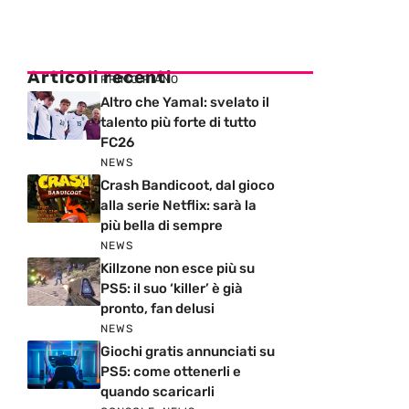
Articoli recenti
PRIMO PIANO
Altro che Yamal: svelato il
talento più forte di tutto
FC26
NEWS
Crash Bandicoot, dal gioco
alla serie Netflix: sarà la
più bella di sempre
NEWS
Killzone non esce più su
PS5: il suo ‘killer’ è già
pronto, fan delusi
NEWS
Giochi gratis annunciati su
PS5: come ottenerli e
quando scaricarli