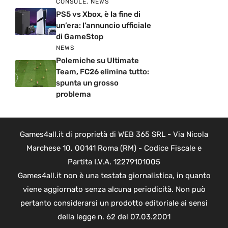
CONSOLE
,
NEWS
PS5 vs Xbox, è la fine di
un’era: l’annuncio ufficiale
di GameStop
NEWS
Polemiche su Ultimate
Team, FC26 elimina tutto:
spunta un grosso
problema
Games4all.it di proprietà di WEB 365 SRL - Via Nicola
Marchese 10, 00141 Roma (RM) - Codice Fiscale e
Partita I.V.A. 12279101005
Games4all.it non è una testata giornalistica, in quanto
viene aggiornato senza alcuna periodicità. Non può
pertanto considerarsi un prodotto editoriale ai sensi
della legge n. 62 del 07.03.2001