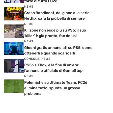
forte di tutto FC26
NEWS
Crash Bandicoot, dal gioco alla serie
Netflix: sarà la più bella di sempre
NEWS
Killzone non esce più su PS5: il suo
‘killer’ è già pronto, fan delusi
NEWS
Giochi gratis annunciati su PS5: come
ottenerli e quando scaricarli
CONSOLE
,
NEWS
PS5 vs Xbox, è la fine di un’era:
l’annuncio ufficiale di GameStop
NEWS
Polemiche su Ultimate Team, FC26
elimina tutto: spunta un grosso
problema