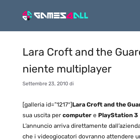
Vai
al
contenuto
Lara Croft and the Guard
niente multiplayer
Settembre 23, 2010
di
[galleria id=”1217″]
Lara Croft and the Guar
sua uscita per
computer
e
PlayStation 3
L’annuncio arriva direttamente dall’aziend
che i videogiocatori dovranno attendere un