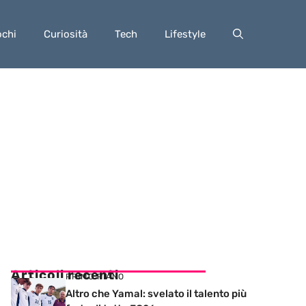
ochi
Curiosità
Tech
Lifestyle
Articoli recenti
PRIMO PIANO
Altro che Yamal: svelato il talento più