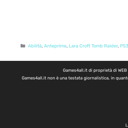
Categorie
Abilità
,
Anteprime
,
Lara Croft Tomb Raider
,
PS
Games4all.it di proprietà di WEB
Games4all.it non è una testata giornalistica, in quan
L