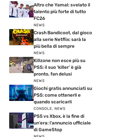
Altro che Yamal: svelato il
talento più forte di tutto
FC26
NEWS
Crash Bandicoot, dal gioco
alla serie Netflix: sarà la
più bella di sempre
NEWS
Killzone non esce più su
PS5: il suo ‘killer’ è già
pronto, fan delusi
NEWS
Giochi gratis annunciati su
PS5: come ottenerli e
quando scaricarli
CONSOLE
,
NEWS
PS5 vs Xbox, è la fine di
un’era: l’annuncio ufficiale
di GameStop
NEWS