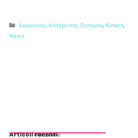
Categorie
Accessori
,
Anteprime
,
Console
,
Kinect
,
News
Articoli recenti
PRIMO PIANO