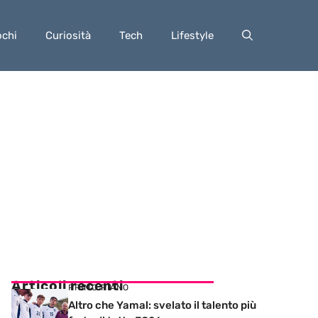
ochi
Curiosità
Tech
Lifestyle
Articoli recenti
PRIMO PIANO
Altro che Yamal: svelato il talento più