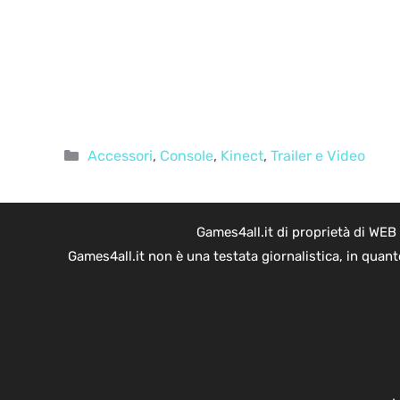
Categorie
Accessori
,
Console
,
Kinect
,
Trailer e Video
Games4all.it di proprietà di WEB
Games4all.it non è una testata giornalistica, in quan