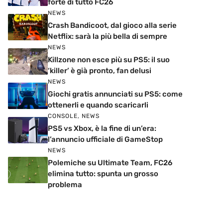
forte di tutto FC26
NEWS
Crash Bandicoot, dal gioco alla serie
Netflix: sarà la più bella di sempre
NEWS
Killzone non esce più su PS5: il suo
‘killer’ è già pronto, fan delusi
NEWS
Giochi gratis annunciati su PS5: come
ottenerli e quando scaricarli
CONSOLE
,
NEWS
PS5 vs Xbox, è la fine di un’era:
l’annuncio ufficiale di GameStop
NEWS
Polemiche su Ultimate Team, FC26
elimina tutto: spunta un grosso
problema