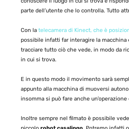
conoscere il luogo in cui si trova e rispo
parte dell’utente che lo controlla. Tutto at
Con la
telecamera di Kinect, che è posizion
possibile infatti far interagire la macchina 
tracciare tutto ciò che vede, in modo da r
in cui si trova.
E in questo modo il movimento sarà sempli
appunto alla macchina di muoversi auto
insomma si può fare anche un’operazione c
Inoltre sempre nel filmato è possibile veder
piccolo
robot casalingo
. Potremo infatti 