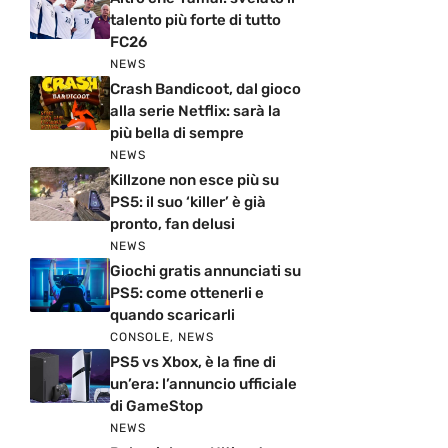
talento più forte di tutto
FC26
NEWS
Crash Bandicoot, dal gioco
alla serie Netflix: sarà la
più bella di sempre
NEWS
Killzone non esce più su
PS5: il suo ‘killer’ è già
pronto, fan delusi
NEWS
Giochi gratis annunciati su
PS5: come ottenerli e
quando scaricarli
CONSOLE
,
NEWS
PS5 vs Xbox, è la fine di
un’era: l’annuncio ufficiale
di GameStop
NEWS