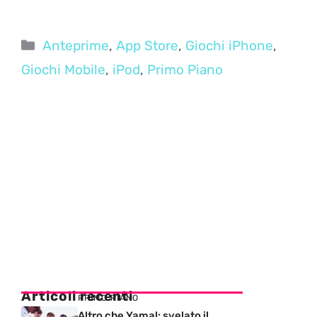
Categorie
Anteprime
,
App Store
,
Giochi iPhone
,
Giochi Mobile
,
iPod
,
Primo Piano
Articoli recenti
PRIMO PIANO
Altro che Yamal: svelato il