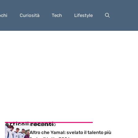
ochi
Curiosità
Tech
Lifestyle
Articoli recenti
PRIMO PIANO
Altro che Yamal: svelato il talento più