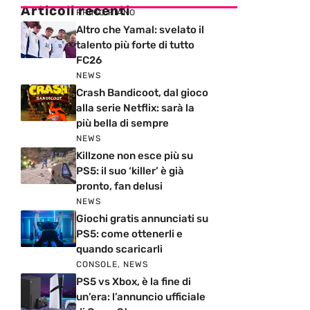
Articoli recenti
PRIMO PIANO
Altro che Yamal: svelato il
talento più forte di tutto
FC26
NEWS
Crash Bandicoot, dal gioco
alla serie Netflix: sarà la
più bella di sempre
NEWS
Killzone non esce più su
PS5: il suo ‘killer’ è già
pronto, fan delusi
NEWS
Giochi gratis annunciati su
PS5: come ottenerli e
quando scaricarli
CONSOLE
,
NEWS
PS5 vs Xbox, è la fine di
un’era: l’annuncio ufficiale