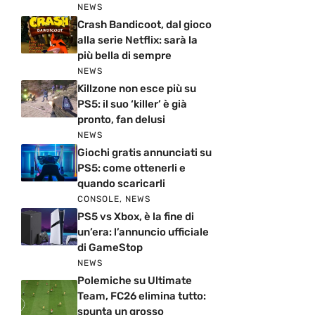
NEWS
Crash Bandicoot, dal gioco
alla serie Netflix: sarà la
più bella di sempre
NEWS
Killzone non esce più su
PS5: il suo ‘killer’ è già
pronto, fan delusi
NEWS
Giochi gratis annunciati su
PS5: come ottenerli e
quando scaricarli
CONSOLE
,
NEWS
PS5 vs Xbox, è la fine di
un’era: l’annuncio ufficiale
di GameStop
NEWS
Polemiche su Ultimate
Team, FC26 elimina tutto:
spunta un grosso