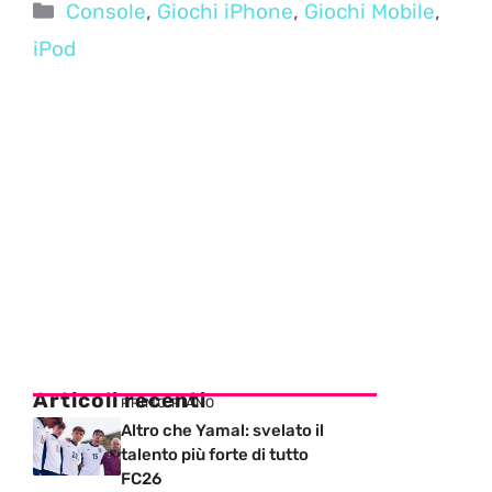
Categorie
Console
,
Giochi iPhone
,
Giochi Mobile
,
iPod
Articoli recenti
PRIMO PIANO
Altro che Yamal: svelato il
talento più forte di tutto
FC26