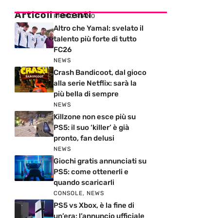
Articoli recenti
PRIMO PIANO
Altro che Yamal: svelato il
talento più forte di tutto
FC26
NEWS
Crash Bandicoot, dal gioco
alla serie Netflix: sarà la
più bella di sempre
NEWS
Killzone non esce più su
PS5: il suo ‘killer’ è già
pronto, fan delusi
NEWS
Giochi gratis annunciati su
PS5: come ottenerli e
quando scaricarli
CONSOLE
,
NEWS
PS5 vs Xbox, è la fine di
un’era: l’annuncio ufficiale