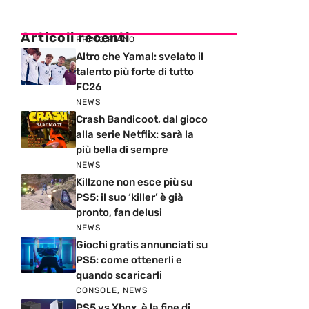
Articoli recenti
PRIMO PIANO
Altro che Yamal: svelato il
talento più forte di tutto
FC26
NEWS
Crash Bandicoot, dal gioco
alla serie Netflix: sarà la
più bella di sempre
NEWS
Killzone non esce più su
PS5: il suo ‘killer’ è già
pronto, fan delusi
NEWS
Giochi gratis annunciati su
PS5: come ottenerli e
quando scaricarli
CONSOLE
,
NEWS
PS5 vs Xbox, è la fine di