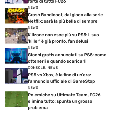
forte di tutto FC26
NEWS
Crash Bandicoot, dal gioco alla serie
Netflix: sarà la più bella di sempre
NEWS
Killzone non esce più su PS5: il suo
‘killer’ è già pronto, fan delusi
NEWS
Giochi gratis annunciati su PS5: come
ottenerli e quando scaricarli
CONSOLE
,
NEWS
PS5 vs Xbox, è la fine di un’era:
l’annuncio ufficiale di GameStop
NEWS
Polemiche su Ultimate Team, FC26
elimina tutto: spunta un grosso
problema