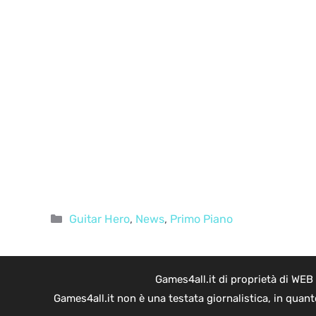
Categorie
Guitar Hero
,
News
,
Primo Piano
Games4all.it di proprietà di WEB
Games4all.it non è una testata giornalistica, in quan