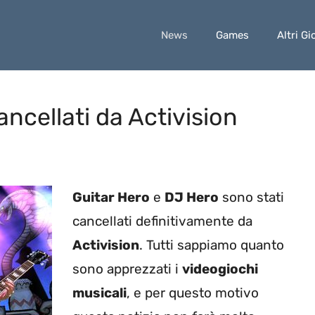
News
Games
Altri Gi
ncellati da Activision
Guitar Hero
e
DJ Hero
sono stati
cancellati definitivamente da
Activision
. Tutti sappiamo quanto
sono apprezzati i
videogiochi
musicali
, e per questo motivo