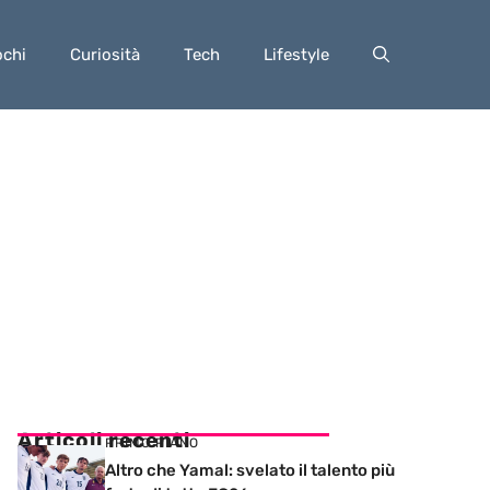
ochi
Curiosità
Tech
Lifestyle
Articoli recenti
PRIMO PIANO
Altro che Yamal: svelato il talento più