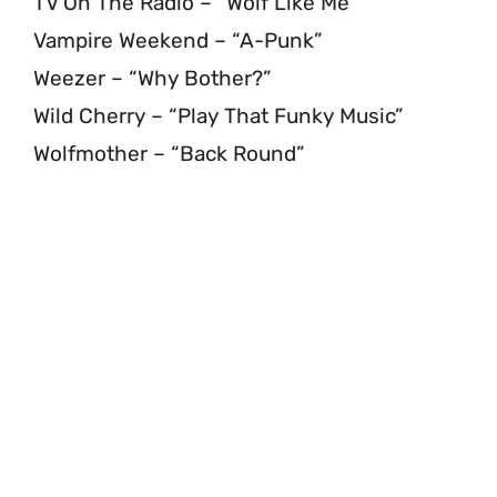
TV On The Radio – “Wolf Like Me”
Vampire Weekend – “A-Punk”
Weezer – “Why Bother?”
Wild Cherry – “Play That Funky Music”
Wolfmother – “Back Round”