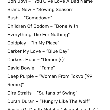
Bon Jovi – “You Give Love A Bad Name”
Brand New – “Sowing Season”
Bush – “Comedown”
Children Of Bodom – “Done With
Everything, Die For Nothing”
Coldplay – “In My Place”
Darker My Love – “Blue Day”
Darkest Hour – “Demon(s)”
David Bowie – “Fame”
Deep Purple – “Woman From Tokyo (’99
Remix)”
Dire Straits – “Sultans of Swing”
Duran Duran – “Hungry Like The Wolf”
Eagles Of Death Metal – “Wannabe in L.A.”