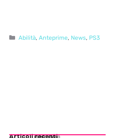
Categorie
Abilità
,
Anteprime
,
News
,
PS3
Articoli recenti
PRIMO PIANO