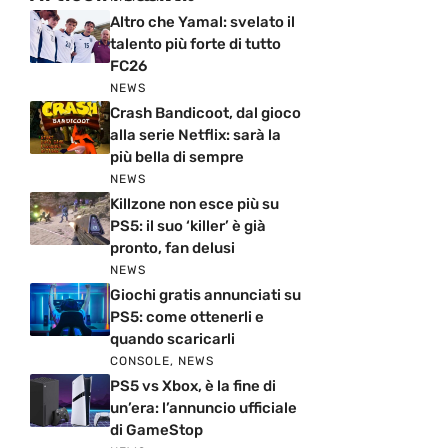
Altro che Yamal: svelato il
talento più forte di tutto
FC26
NEWS
Crash Bandicoot, dal gioco
alla serie Netflix: sarà la
più bella di sempre
NEWS
Killzone non esce più su
PS5: il suo ‘killer’ è già
pronto, fan delusi
NEWS
Giochi gratis annunciati su
PS5: come ottenerli e
quando scaricarli
CONSOLE
,
NEWS
PS5 vs Xbox, è la fine di
un’era: l’annuncio ufficiale
di GameStop