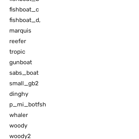
fishboat_c
fishboat_d,
marquis
reefer
tropic
gunboat
sabs_boat
small_gb2
dinghy
p_mi_botfsh
whaler
woody
woody2