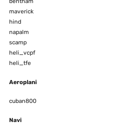
bentham
maverick
hind
napalm
scamp
heli_vcpf
heli_tfe
Aeroplani
cuban800
Navi