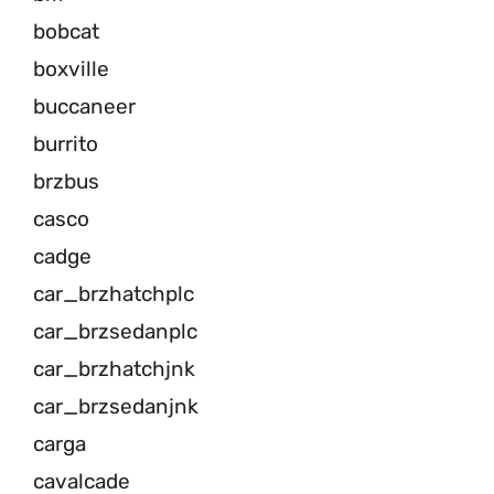
bobcat
boxville
buccaneer
burrito
brzbus
casco
cadge
car_brzhatchplc
car_brzsedanplc
car_brzhatchjnk
car_brzsedanjnk
carga
cavalcade