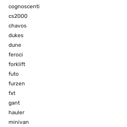
cognoscenti
cs2000
chavos
dukes
dune
feroci
forklift
futo
furzen
fxt
gant
hauler
minivan