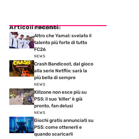
Articoli recenti
PRIMO PIANO
Altro che Yamal: svelato il
talento più forte di tutto
FC26
NEWS
Crash Bandicoot, dal gioco
alla serie Netflix: sarà la
più bella di sempre
NEWS
Killzone non esce più su
PS5: il suo ‘killer’ è già
pronto, fan delusi
NEWS
Giochi gratis annunciati su
PS5: come ottenerli e
quando scaricarli