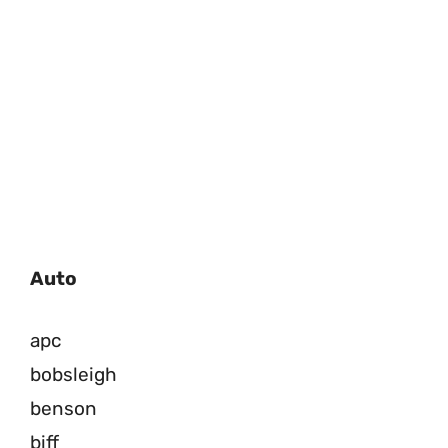
Auto
apc
bobsleigh
benson
biff