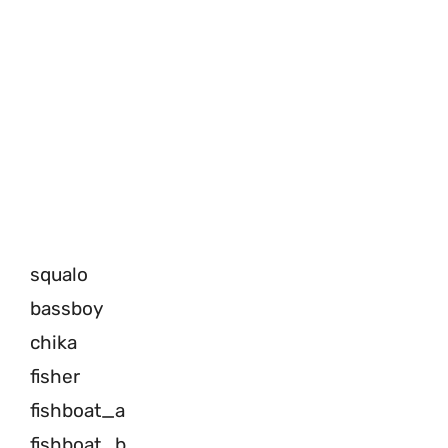
squalo
bassboy
chika
fisher
fishboat_a
fishboat_b