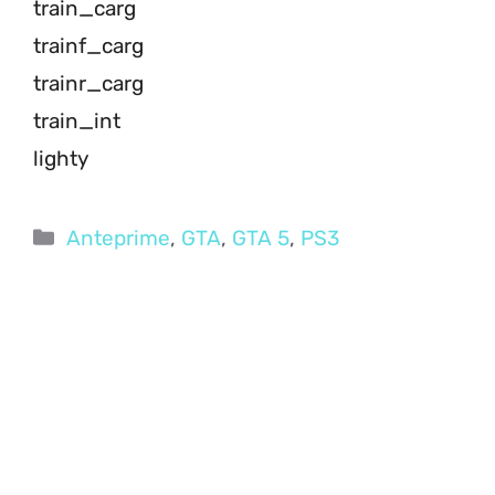
train_carg
trainf_carg
trainr_carg
train_int
lighty
Categorie
Anteprime
,
GTA
,
GTA 5
,
PS3