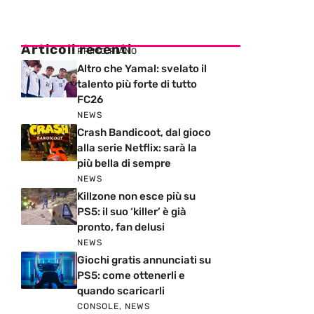
Articoli recenti
PRIMO PIANO
Altro che Yamal: svelato il
talento più forte di tutto
FC26
NEWS
Crash Bandicoot, dal gioco
alla serie Netflix: sarà la
più bella di sempre
NEWS
Killzone non esce più su
PS5: il suo ‘killer’ è già
pronto, fan delusi
NEWS
Giochi gratis annunciati su
PS5: come ottenerli e
quando scaricarli
CONSOLE
,
NEWS