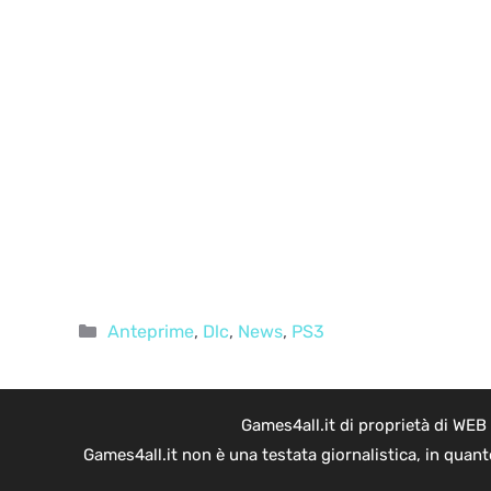
Categorie
Anteprime
,
Dlc
,
News
,
PS3
Games4all.it di proprietà di WEB
Games4all.it non è una testata giornalistica, in quan