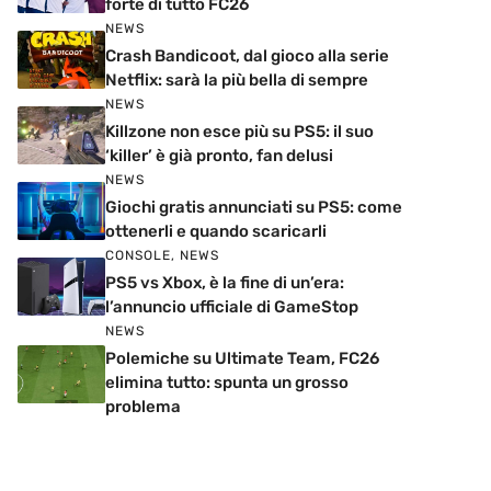
forte di tutto FC26
NEWS
Crash Bandicoot, dal gioco alla serie
Netflix: sarà la più bella di sempre
NEWS
Killzone non esce più su PS5: il suo
‘killer’ è già pronto, fan delusi
NEWS
Giochi gratis annunciati su PS5: come
ottenerli e quando scaricarli
CONSOLE
,
NEWS
PS5 vs Xbox, è la fine di un’era:
l’annuncio ufficiale di GameStop
NEWS
Polemiche su Ultimate Team, FC26
elimina tutto: spunta un grosso
problema