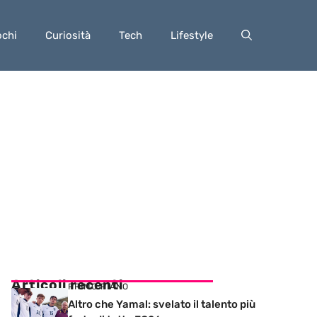
ochi
Curiosità
Tech
Lifestyle
Articoli recenti
PRIMO PIANO
Altro che Yamal: svelato il talento più