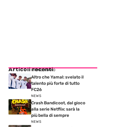
Articoli recenti
PRIMO PIANO
Altro che Yamal: svelato il
talento più forte di tutto
FC26
NEWS
Crash Bandicoot, dal gioco
alla serie Netflix: sarà la
più bella di sempre
NEWS