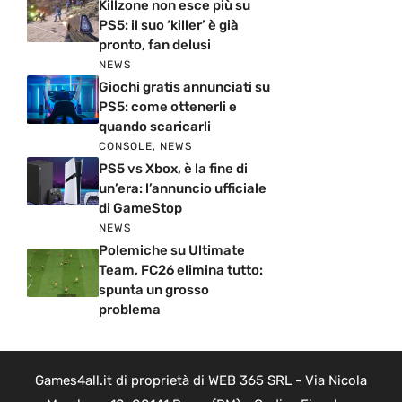
Killzone non esce più su
PS5: il suo ‘killer’ è già
pronto, fan delusi
NEWS
Giochi gratis annunciati su
PS5: come ottenerli e
quando scaricarli
CONSOLE
,
NEWS
PS5 vs Xbox, è la fine di
un’era: l’annuncio ufficiale
di GameStop
NEWS
Polemiche su Ultimate
Team, FC26 elimina tutto:
spunta un grosso
problema
Games4all.it di proprietà di WEB 365 SRL - Via Nicola