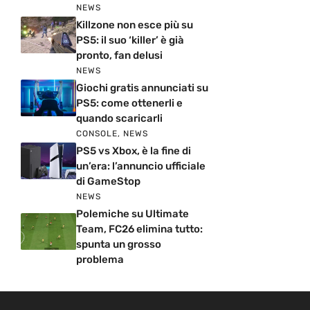
NEWS
Killzone non esce più su
PS5: il suo ‘killer’ è già
pronto, fan delusi
NEWS
Giochi gratis annunciati su
PS5: come ottenerli e
quando scaricarli
CONSOLE
,
NEWS
PS5 vs Xbox, è la fine di
un’era: l’annuncio ufficiale
di GameStop
NEWS
Polemiche su Ultimate
Team, FC26 elimina tutto:
spunta un grosso
problema