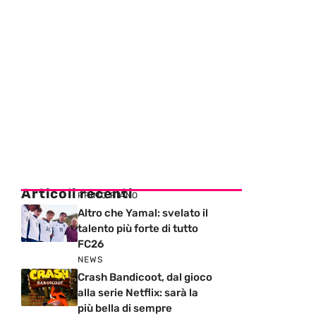
Articoli recenti
PRIMO PIANO
Altro che Yamal: svelato il
talento più forte di tutto
FC26
NEWS
Crash Bandicoot, dal gioco
alla serie Netflix: sarà la
più bella di sempre