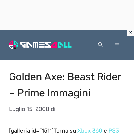
Vai
al
Menu
contenuto
Golden Axe: Beast Rider
– Prime Immagini
Luglio 15, 2008
di
[galleria id=”151″]Torna su
Xbox 360
e
PS3