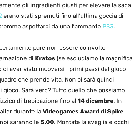
ente gli ingredienti giusti per elevare la saga
2
erano stati spremuti fino all’ultima goccia di
remmo aspettarci da una fiammante
PS3
.
 apertamente pare non essere coinvolto
carnazione di
Kratos
(se escludiamo la magnifica
o di aver visto muoversi i primi passi del gioco
quadro che prende vita. Non ci sarà quindi
di gioco. Sarà vero? Tutto quello che possiamo
izzico di trepidazione fino al
14 dicembre
. In
railer durante la
Videogames Award di Spike
.
a noi saranno le
5.00
. Montate la sveglia e occhi