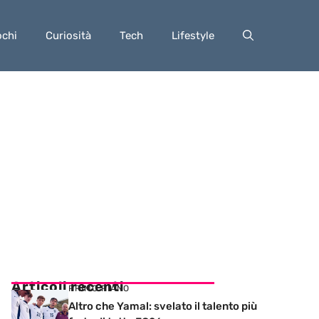
ochi
Curiosità
Tech
Lifestyle
Articoli recenti
PRIMO PIANO
Altro che Yamal: svelato il talento più