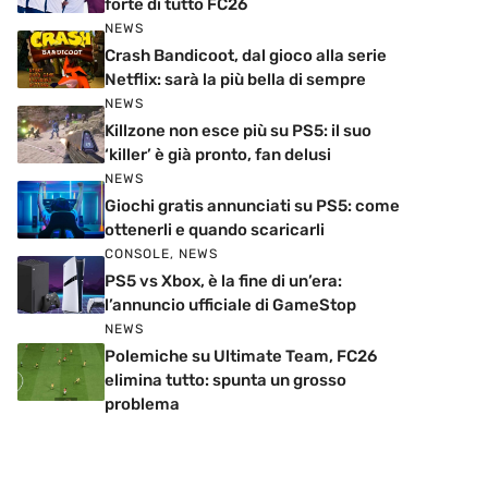
forte di tutto FC26
NEWS
Crash Bandicoot, dal gioco alla serie
Netflix: sarà la più bella di sempre
NEWS
Killzone non esce più su PS5: il suo
‘killer’ è già pronto, fan delusi
NEWS
Giochi gratis annunciati su PS5: come
ottenerli e quando scaricarli
CONSOLE
,
NEWS
PS5 vs Xbox, è la fine di un’era:
l’annuncio ufficiale di GameStop
NEWS
Polemiche su Ultimate Team, FC26
elimina tutto: spunta un grosso
problema