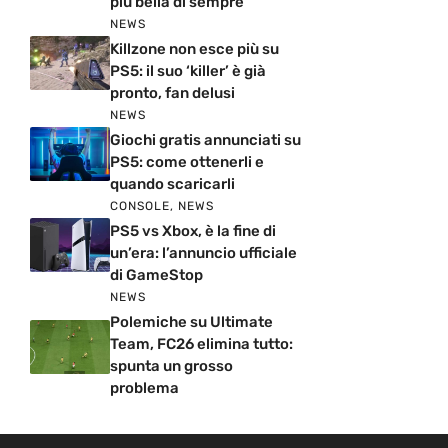
più bella di sempre
NEWS
Killzone non esce più su
PS5: il suo ‘killer’ è già
pronto, fan delusi
NEWS
Giochi gratis annunciati su
PS5: come ottenerli e
quando scaricarli
CONSOLE
,
NEWS
PS5 vs Xbox, è la fine di
un’era: l’annuncio ufficiale
di GameStop
NEWS
Polemiche su Ultimate
Team, FC26 elimina tutto:
spunta un grosso
problema