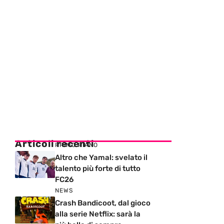
Articoli recenti
PRIMO PIANO
Altro che Yamal: svelato il
talento più forte di tutto
FC26
NEWS
Crash Bandicoot, dal gioco
alla serie Netflix: sarà la