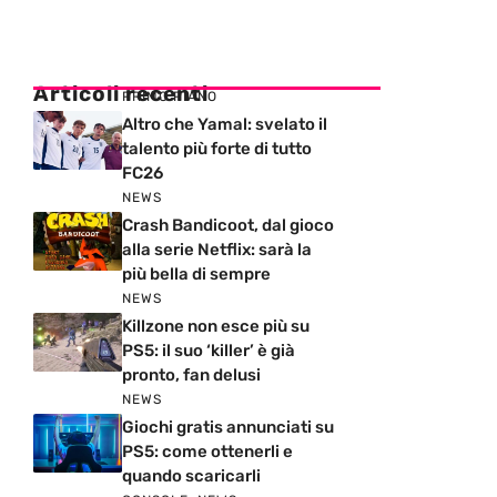
Articoli recenti
PRIMO PIANO
Altro che Yamal: svelato il
talento più forte di tutto
FC26
NEWS
Crash Bandicoot, dal gioco
alla serie Netflix: sarà la
più bella di sempre
NEWS
Killzone non esce più su
PS5: il suo ‘killer’ è già
pronto, fan delusi
NEWS
Giochi gratis annunciati su
PS5: come ottenerli e
quando scaricarli