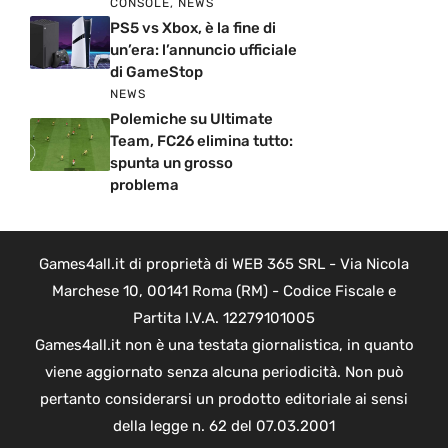
CONSOLE
,
NEWS
PS5 vs Xbox, è la fine di
un’era: l’annuncio ufficiale
di GameStop
NEWS
Polemiche su Ultimate
Team, FC26 elimina tutto:
spunta un grosso
problema
Games4all.it di proprietà di WEB 365 SRL - Via Nicola
Marchese 10, 00141 Roma (RM) - Codice Fiscale e
Partita I.V.A. 12279101005
Games4all.it non è una testata giornalistica, in quanto
viene aggiornato senza alcuna periodicità. Non può
pertanto considerarsi un prodotto editoriale ai sensi
della legge n. 62 del 07.03.2001