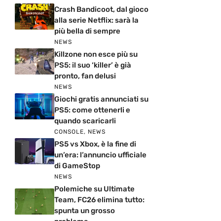
Crash Bandicoot, dal gioco
alla serie Netflix: sarà la
più bella di sempre
NEWS
Killzone non esce più su
PS5: il suo ‘killer’ è già
pronto, fan delusi
NEWS
Giochi gratis annunciati su
PS5: come ottenerli e
quando scaricarli
CONSOLE
,
NEWS
PS5 vs Xbox, è la fine di
un’era: l’annuncio ufficiale
di GameStop
NEWS
Polemiche su Ultimate
Team, FC26 elimina tutto:
spunta un grosso