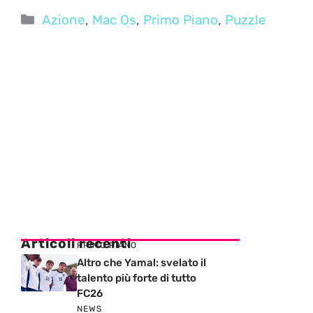
Categorie
Azione
,
Mac Os
,
Primo Piano
,
Puzzle
Articoli recenti
PRIMO PIANO
Altro che Yamal: svelato il
talento più forte di tutto
FC26
NEWS