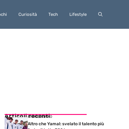
ochi
Curiosità
Tech
Lifestyle
Articoli recenti
PRIMO PIANO
Altro che Yamal: svelato il talento più