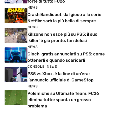
forte di tutto FC26
NEWS
Crash Bandicoot, dal gioco alla serie
Netflix: sarà la più bella di sempre
NEWS
Killzone non esce più su PS5: il suo
‘killer’ è già pronto, fan delusi
NEWS
Giochi gratis annunciati su PS5: come
ottenerli e quando scaricarli
CONSOLE
,
NEWS
PS5 vs Xbox, è la fine di un’era:
l’annuncio ufficiale di GameStop
NEWS
Polemiche su Ultimate Team, FC26
elimina tutto: spunta un grosso
problema