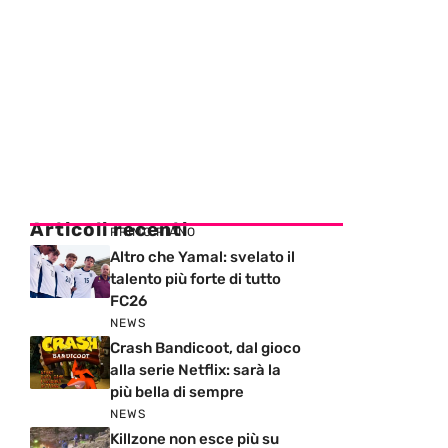
Articoli recenti
PRIMO PIANO
Altro che Yamal: svelato il
talento più forte di tutto
FC26
NEWS
Crash Bandicoot, dal gioco
alla serie Netflix: sarà la
più bella di sempre
NEWS
Killzone non esce più su