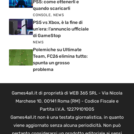
PS5: come ottenerli e
quando scaricarli
CONSOLE
,
NEWS
PS5 vs Xbox, è la fine di
un’era: l’annuncio ufficiale
di GameStop
NEWS
Polemiche su Ultimate
Team, FC26 elimina tutto:
spunta un grosso
problema
Games4all.it di proprietà di WEB 365 SRL - Via Nicola
Marchese 10, 00141 Roma (RM) - Codice Fiscale e
Partita I.V.A. 12279101005
Games4all.it non è una testata giornalistica, in quanto
viene aggiornato senza alcuna periodicità. Non può
pertanto considerarsi un prodotto editoriale ai sensi