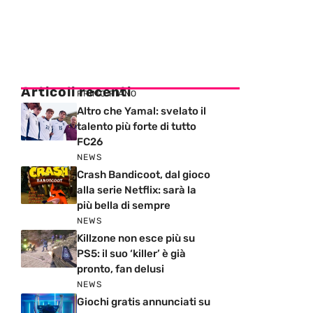
Articoli recenti
PRIMO PIANO
Altro che Yamal: svelato il
talento più forte di tutto
FC26
NEWS
Crash Bandicoot, dal gioco
alla serie Netflix: sarà la
più bella di sempre
NEWS
Killzone non esce più su
PS5: il suo ‘killer’ è già
pronto, fan delusi
NEWS
Giochi gratis annunciati su