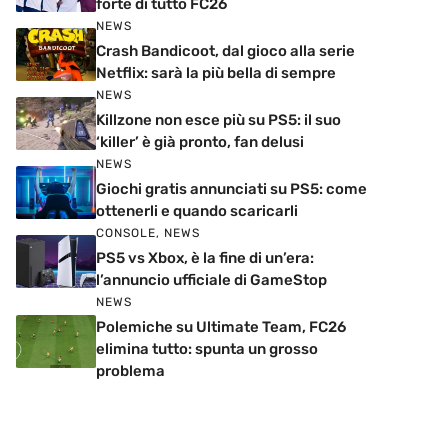
forte di tutto FC26
NEWS
Crash Bandicoot, dal gioco alla serie
Netflix: sarà la più bella di sempre
NEWS
Killzone non esce più su PS5: il suo
‘killer’ è già pronto, fan delusi
NEWS
Giochi gratis annunciati su PS5: come
ottenerli e quando scaricarli
CONSOLE
,
NEWS
PS5 vs Xbox, è la fine di un’era:
l’annuncio ufficiale di GameStop
NEWS
Polemiche su Ultimate Team, FC26
elimina tutto: spunta un grosso
problema