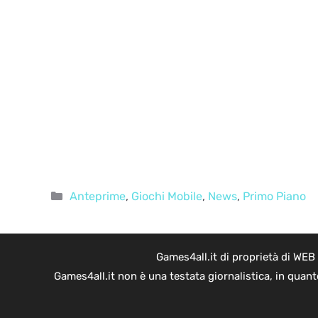
Categorie
Anteprime
,
Giochi Mobile
,
News
,
Primo Piano
Games4all.it di proprietà di WEB
Games4all.it non è una testata giornalistica, in quan