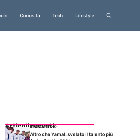
ochi
Curiosità
Tech
Lifestyle
Articoli recenti
PRIMO PIANO
Altro che Yamal: svelato il talento più