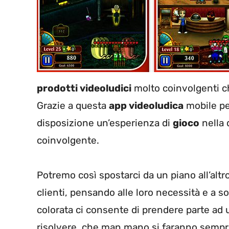
prodotti videoludici
molto coinvolgenti ch
Grazie a questa
app videoludica
mobile per
disposizione un’esperienza di
gioco
nella 
coinvolgente.
Potremo così spostarci da un piano all’altr
clienti, pensando alle loro necessità e a so
colorata ci consente di prendere parte ad
risolvere, che man mano si faranno sempre p