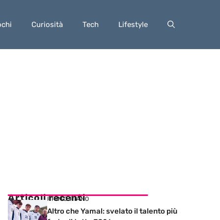
ochi
Curiosità
Tech
Lifestyle
Articoli recenti
PRIMO PIANO
Altro che Yamal: svelato il talento più