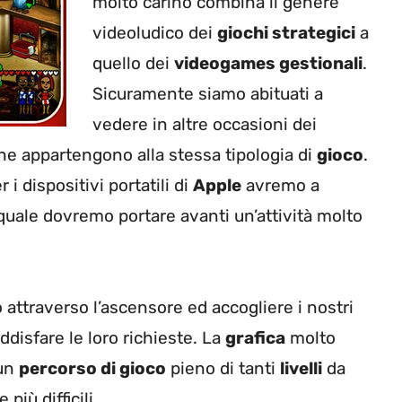
molto carino combina il genere
videoludico dei
giochi strategici
a
quello dei
videogames gestionali
.
Sicuramente siamo abituati a
vedere in altre occasioni dei
e appartengono alla stessa tipologia di
gioco
.
 i dispositivi portatili di
Apple
avremo a
quale dovremo portare avanti un’attività molto
o attraverso l’ascensore ed accogliere i nostri
ddisfare le loro richieste. La
grafica
molto
 un
percorso di gioco
pieno di tanti
livelli
da
iù difficili.