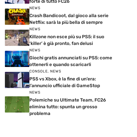
forte di tutto FC26
NEWS
Crash Bandicoot, dal gioco alla serie
Netflix: sarà la più bella di sempre
NEWS
Killzone non esce più su PS5: il suo
‘killer’ è già pronto, fan delusi
NEWS
Giochi gratis annunciati su PS5: come
ottenerli e quando scaricarli
CONSOLE
,
NEWS
PS5 vs Xbox, è la fine di un’era:
l’annuncio ufficiale di GameStop
NEWS
Polemiche su Ultimate Team, FC26
elimina tutto: spunta un grosso
problema