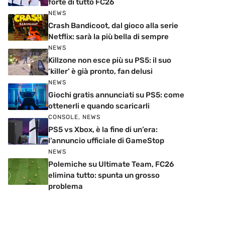
forte di tutto FC26
NEWS
Crash Bandicoot, dal gioco alla serie
Netflix: sarà la più bella di sempre
NEWS
Killzone non esce più su PS5: il suo
‘killer’ è già pronto, fan delusi
NEWS
Giochi gratis annunciati su PS5: come
ottenerli e quando scaricarli
CONSOLE
,
NEWS
PS5 vs Xbox, è la fine di un’era:
l’annuncio ufficiale di GameStop
NEWS
Polemiche su Ultimate Team, FC26
elimina tutto: spunta un grosso
problema