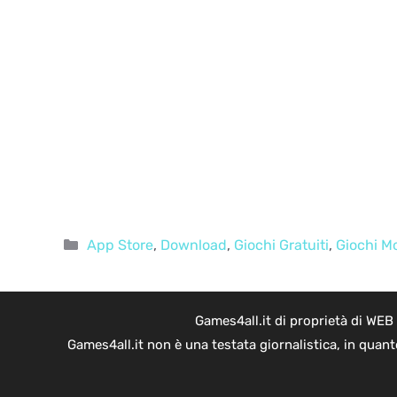
Categorie
App Store
,
Download
,
Giochi Gratuiti
,
Giochi M
Games4all.it di proprietà di WEB
Games4all.it non è una testata giornalistica, in quan