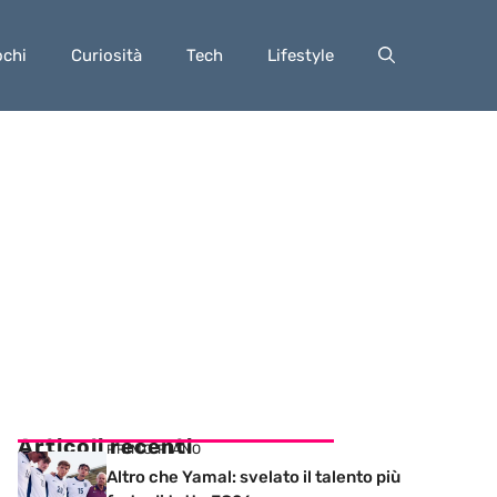
ochi
Curiosità
Tech
Lifestyle
Articoli recenti
PRIMO PIANO
Altro che Yamal: svelato il talento più