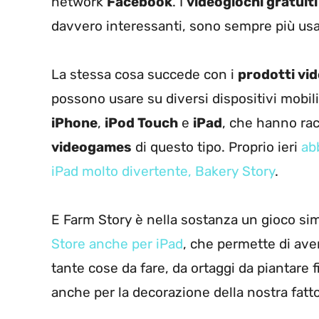
network
Facebook
. I
videogiochi gratuiti
davvero interessanti, sono sempre più usa
La stessa cosa succede con i
prodotti vid
possono usare su diversi dispositivi mobil
iPhone
,
iPod Touch
e
iPad
, che hanno rac
videogames
di questo tipo. Proprio ieri
ab
iPad molto divertente, Bakery Story
.
E Farm Story è nella sostanza un gioco si
Store anche per iPad
, che permette di ave
tante cose da fare, da ortaggi da piantare 
anche per la decorazione della nostra fattor