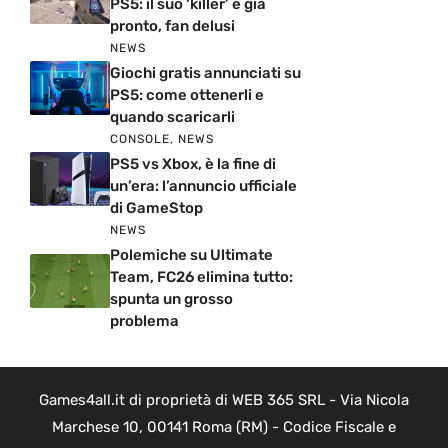
PS5: il suo ‘killer’ è già
pronto, fan delusi
NEWS
Giochi gratis annunciati su
PS5: come ottenerli e
quando scaricarli
CONSOLE
,
NEWS
PS5 vs Xbox, è la fine di
un’era: l’annuncio ufficiale
di GameStop
NEWS
Polemiche su Ultimate
Team, FC26 elimina tutto:
spunta un grosso
problema
Games4all.it di proprietà di WEB 365 SRL - Via Nicola
Marchese 10, 00141 Roma (RM) - Codice Fiscale e