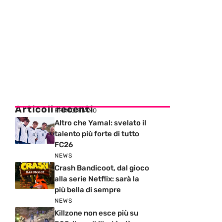
Articoli recenti
PRIMO PIANO
Altro che Yamal: svelato il
talento più forte di tutto
FC26
NEWS
Crash Bandicoot, dal gioco
alla serie Netflix: sarà la
più bella di sempre
NEWS
Killzone non esce più su