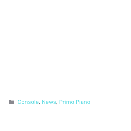
Categorie
Console
,
News
,
Primo Piano