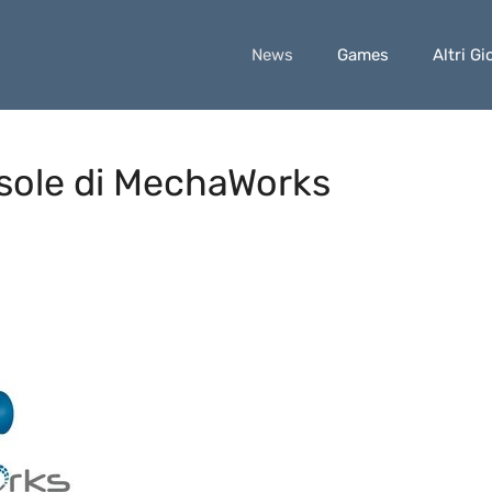
News
Games
Altri Gi
onsole di MechaWorks