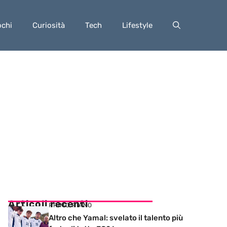
ochi
Curiosità
Tech
Lifestyle
Articoli recenti
PRIMO PIANO
Altro che Yamal: svelato il talento più