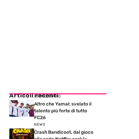
Articoli recenti
PRIMO PIANO
Altro che Yamal: svelato il
talento più forte di tutto
FC26
NEWS
Crash Bandicoot, dal gioco
alla serie Netflix: sarà la