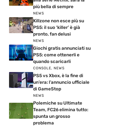
più bella di sempre
NEWS
Killzone non esce più su
PS5: il suo ‘killer’ è già
pronto, fan delusi
NEWS
Giochi gratis annunciati su
PS5: come ottenerli e
quando scaricarli
CONSOLE
,
NEWS
PS5 vs Xbox, è la fine di
un’era: l’annuncio ufficiale
di GameStop
NEWS
Polemiche su Ultimate
Team, FC26 elimina tutto:
spunta un grosso
problema