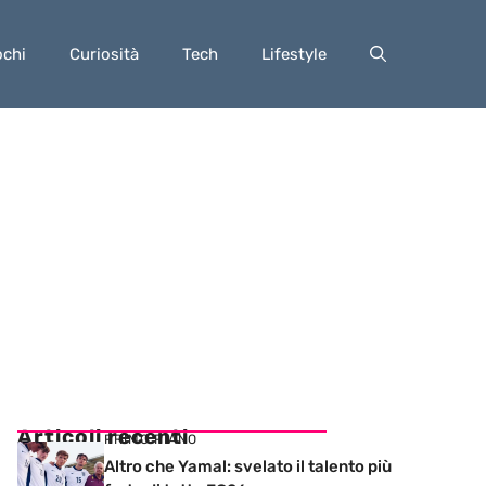
ochi
Curiosità
Tech
Lifestyle
Articoli recenti
PRIMO PIANO
Altro che Yamal: svelato il talento più