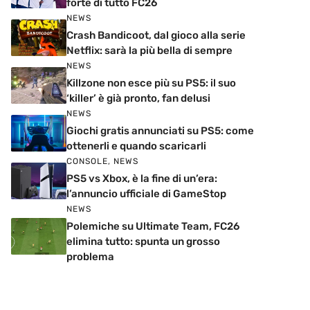
forte di tutto FC26
NEWS
Crash Bandicoot, dal gioco alla serie
Netflix: sarà la più bella di sempre
NEWS
Killzone non esce più su PS5: il suo
‘killer’ è già pronto, fan delusi
NEWS
Giochi gratis annunciati su PS5: come
ottenerli e quando scaricarli
CONSOLE
,
NEWS
PS5 vs Xbox, è la fine di un’era:
l’annuncio ufficiale di GameStop
NEWS
Polemiche su Ultimate Team, FC26
elimina tutto: spunta un grosso
problema