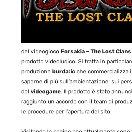
del videogioco
Forsakia – The Lost Clans
prodotto videoludico. Si tratta in particola
produzione
burda:ic
che commercializza i
saperne di più sull’ambientazione, sui per
del
videogame
. Il prodotto è stato annun
raggiunto un accordo con il team di prod
le procedure per l’apertura del sito.
Visitando le pagine che attualmente sono d