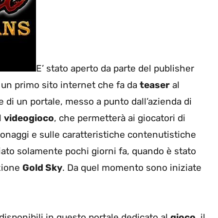
E’ stato aperto da parte del publisher
un primo sito internet che fa da
teaser
al
re di un portale, messo a punto dall’azienda di
l
videogioco
, che permetterà ai giocatori di
sonaggi e sulle caratteristiche contenutistiche
ciato solamente pochi giorni fa, quando è stato
uzione
Gold Sky
. Da quel momento sono iniziate
isponibili in questo portale dedicato al
gioco
, il