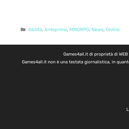
Categorie
Abilità
,
Anteprime
,
MMORPG
,
News
,
Online
Games4all.it di proprietà di WEB
Games4all.it non è una testata giornalistica, in quan
L