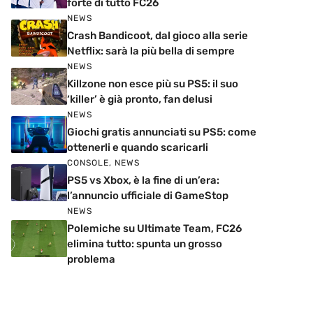
forte di tutto FC26
NEWS
Crash Bandicoot, dal gioco alla serie
Netflix: sarà la più bella di sempre
NEWS
Killzone non esce più su PS5: il suo
‘killer’ è già pronto, fan delusi
NEWS
Giochi gratis annunciati su PS5: come
ottenerli e quando scaricarli
CONSOLE
,
NEWS
PS5 vs Xbox, è la fine di un’era:
l’annuncio ufficiale di GameStop
NEWS
Polemiche su Ultimate Team, FC26
elimina tutto: spunta un grosso
problema