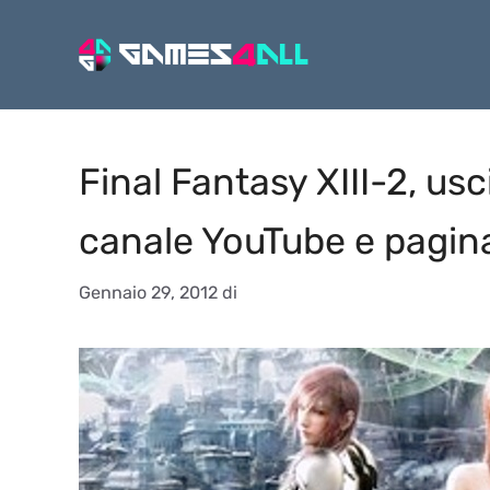
Vai
al
contenuto
Final Fantasy XIII-2, us
canale YouTube e pagi
Gennaio 29, 2012
di