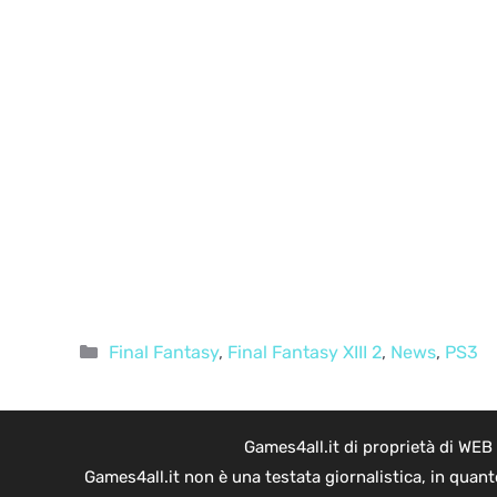
Categorie
Final Fantasy
,
Final Fantasy XIII 2
,
News
,
PS3
Games4all.it di proprietà di WEB
Games4all.it non è una testata giornalistica, in quan