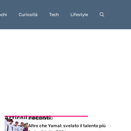
ochi
Curiosità
Tech
Lifestyle
Articoli recenti
PRIMO PIANO
Altro che Yamal: svelato il talento più