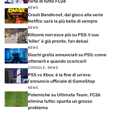
forte di tutto FC26
NEWS
Crash Bandicoot, dal gioco alla serie
Netflix: sarà la più bella di sempre
NEWS
Killzone non esce più su PS5: il suo
‘killer’ è già pronto, fan delusi
NEWS
Giochi gratis annunciati su PS5: come
ottenerli e quando scaricarli
CONSOLE
,
NEWS
PS5 vs Xbox, è la fine di un’era:
l’annuncio ufficiale di GameStop
NEWS
Polemiche su Ultimate Team, FC26
elimina tutto: spunta un grosso
problema