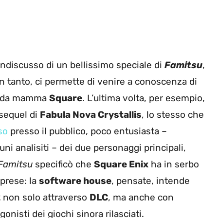
 indiscusso di un bellissimo speciale di
Famitsu
,
 in tanto, ci permette di venire a conoscenza di
i da mamma
Square
. L’ultima volta, per esempio,
 sequel di
Fabula Nova Crystallis
, lo stesso che
so
presso il pubblico, poco entusiasta –
uni analisiti – dei due personaggi principali,
Famitsu
specificò che
Square Enix
ha in serbo
rprese: la
software house
, pensate, intende
2
non solo attraverso
DLC
, ma anche con
onisti dei giochi sinora rilasciati.