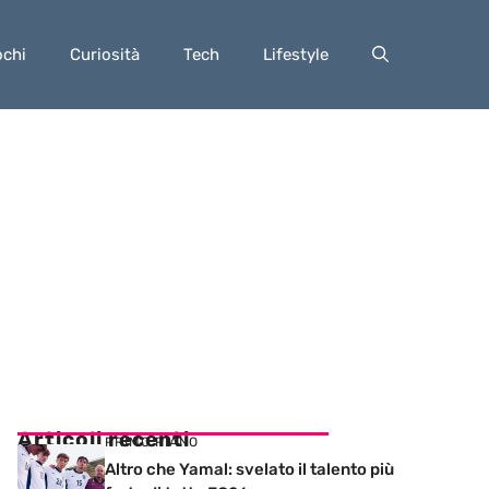
ochi
Curiosità
Tech
Lifestyle
Articoli recenti
PRIMO PIANO
Altro che Yamal: svelato il talento più