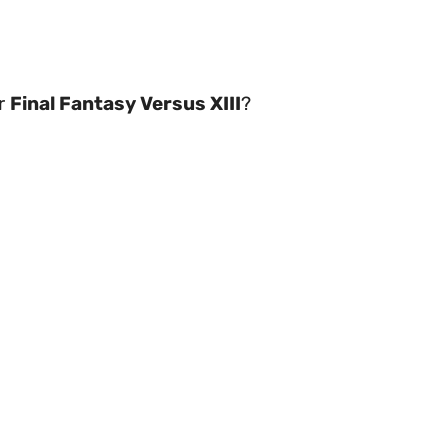
er
Final Fantasy Versus XIII
?