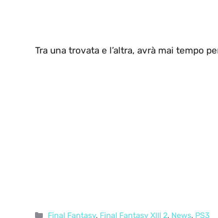
Tra una trovata e l’altra, avrà mai tempo p
Categorie
Final Fantasy
,
Final Fantasy XIII 2
,
News
,
PS3