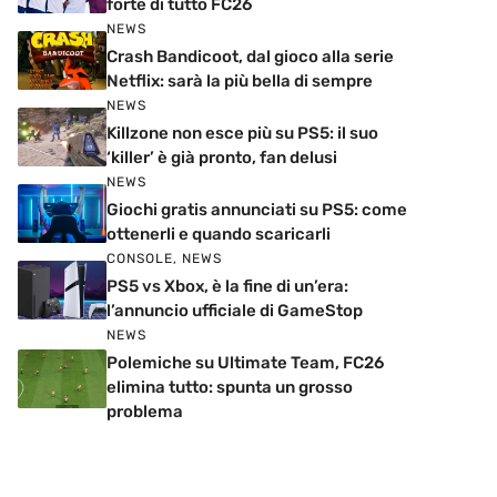
forte di tutto FC26
NEWS
Crash Bandicoot, dal gioco alla serie
Netflix: sarà la più bella di sempre
NEWS
Killzone non esce più su PS5: il suo
‘killer’ è già pronto, fan delusi
NEWS
Giochi gratis annunciati su PS5: come
ottenerli e quando scaricarli
CONSOLE
,
NEWS
PS5 vs Xbox, è la fine di un’era:
l’annuncio ufficiale di GameStop
NEWS
Polemiche su Ultimate Team, FC26
elimina tutto: spunta un grosso
problema