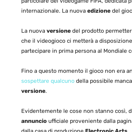
particolare del videogame FIFA, dedicata p
internazionale. La nuova
edizione
del gioc
La nuova
versione
del prodotto permetterà
che il videogioco ci metterà a disposizio
partecipare in prima persona al Mondiale 
Fino a questo momento il gioco non era a
sospettare qualcuno
della possibile manc
versione
.
Evidentemente le cose non stanno così, da
annuncio
ufficiale proveniente dalla pagin
dalla casa di produzione
Electronic Arts
.