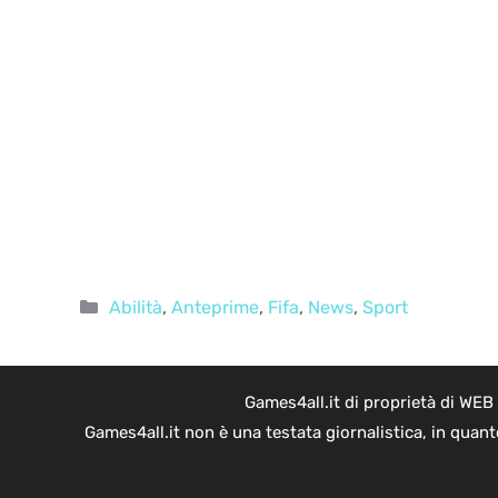
Categorie
Abilità
,
Anteprime
,
Fifa
,
News
,
Sport
Games4all.it di proprietà di WEB
Games4all.it non è una testata giornalistica, in quan