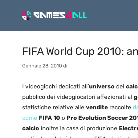
Vai
al
contenuto
FIFA World Cup 2010: an
Gennaio 28, 2010
di
I videogiochi dedicati all’
universo
del
calc
pubblico dei videogiocatori affezionati al
g
statistiche relative alle
vendite
raccolte
d
come
FIFA 10
o
Pro Evolution Soccer 20
calcio
inoltre la casa di produzione
Electr