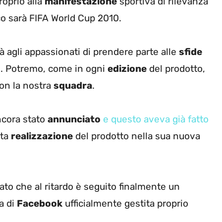
roprio alla
manifestazione
sportiva di rilevanza
o sarà FIFA World Cup 2010.
 agli appassionati di prendere parte alle
sfide
ne. Potremo, come in ogni
edizione
del prodotto,
con la nostra
squadra
.
ncora stato
annunciato
e questo aveva già fatto
ata
realizzazione
del prodotto nella sua nuova
to che al ritardo è seguito finalmente un
a di
Facebook
ufficialmente gestita proprio