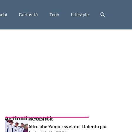
ochi
Curiosità
Tech
Lifestyle
Articoli recenti
PRIMO PIANO
Altro che Yamal: svelato il talento più