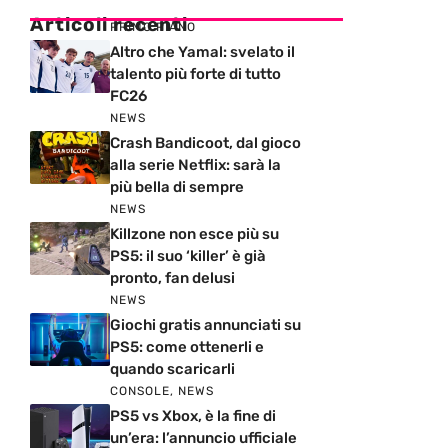
Articoli recenti
PRIMO PIANO
Altro che Yamal: svelato il
talento più forte di tutto
FC26
NEWS
Crash Bandicoot, dal gioco
alla serie Netflix: sarà la
più bella di sempre
NEWS
Killzone non esce più su
PS5: il suo ‘killer’ è già
pronto, fan delusi
NEWS
Giochi gratis annunciati su
PS5: come ottenerli e
quando scaricarli
CONSOLE
,
NEWS
PS5 vs Xbox, è la fine di
un’era: l’annuncio ufficiale