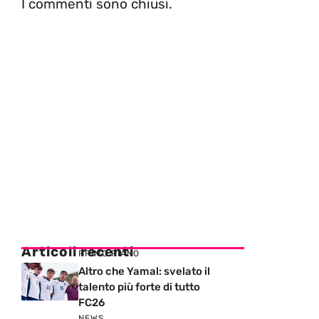
I commenti sono chiusi.
Articoli recenti
PRIMO PIANO
Altro che Yamal: svelato il
talento più forte di tutto
FC26
NEWS