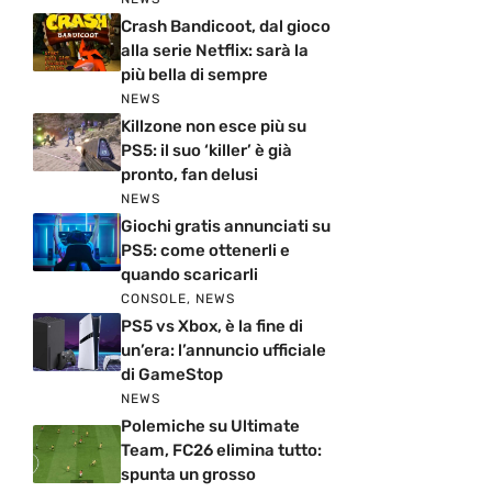
Crash Bandicoot, dal gioco
alla serie Netflix: sarà la
più bella di sempre
NEWS
Killzone non esce più su
PS5: il suo ‘killer’ è già
pronto, fan delusi
NEWS
Giochi gratis annunciati su
PS5: come ottenerli e
quando scaricarli
CONSOLE
,
NEWS
PS5 vs Xbox, è la fine di
un’era: l’annuncio ufficiale
di GameStop
NEWS
Polemiche su Ultimate
Team, FC26 elimina tutto:
spunta un grosso