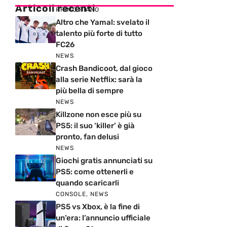
Articoli recenti
PRIMO PIANO
Altro che Yamal: svelato il
talento più forte di tutto
FC26
NEWS
Crash Bandicoot, dal gioco
alla serie Netflix: sarà la
più bella di sempre
NEWS
Killzone non esce più su
PS5: il suo ‘killer’ è già
pronto, fan delusi
NEWS
Giochi gratis annunciati su
PS5: come ottenerli e
quando scaricarli
CONSOLE
,
NEWS
PS5 vs Xbox, è la fine di
un’era: l’annuncio ufficiale