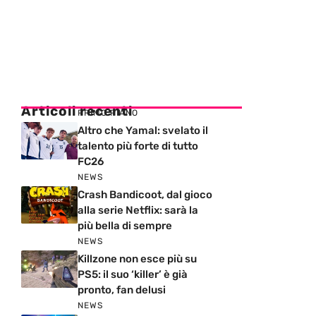
Articoli recenti
PRIMO PIANO
Altro che Yamal: svelato il
talento più forte di tutto
FC26
NEWS
Crash Bandicoot, dal gioco
alla serie Netflix: sarà la
più bella di sempre
NEWS
Killzone non esce più su
PS5: il suo ‘killer’ è già
pronto, fan delusi
NEWS