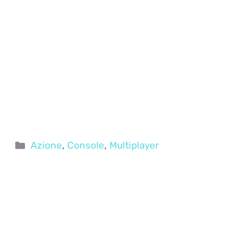
Categorie
Azione
,
Console
,
Multiplayer