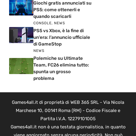
Giochi gratis annunciati su
PS5: come ottenerli e
quando scaricarli
CONSOLE
,
NEWS
PS5 vs Xbox, è la fine di
un’era: l’annuncio ufficiale
di GameStop
NEWS
Polemiche su Ultimate
Team, FC26 elimina tutto:
spunta un grosso
problema
Games4all.it di proprietà di WEB 365 SRL - Via Nicola
Marchese 10, 00141 Roma (RM) - Codice Fiscale e
Partita I.V.A. 12279101005
Games4all.it non è una testata giornalistica, in quanto
viene aggiornato senza alcuna periodicità. Non può