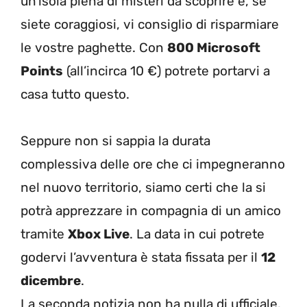
un’isola piena di misteri da scoprire e, se
siete coraggiosi, vi consiglio di risparmiare
le vostre paghette. Con
800 Microsoft
Points
(all’incirca 10 €) potrete portarvi a
casa tutto questo.
Seppure non si sappia la durata
complessiva delle ore che ci impegneranno
nel nuovo territorio, siamo certi che la si
potrà apprezzare in compagnia di un amico
tramite
Xbox Live
. La data in cui potrete
godervi l’avventura è stata fissata per il
12
dicembre
.
La seconda notizia non ha nulla di ufficiale.