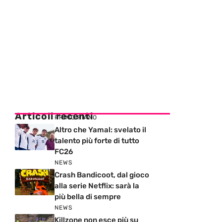
Articoli recenti
PRIMO PIANO
Altro che Yamal: svelato il
talento più forte di tutto
FC26
NEWS
Crash Bandicoot, dal gioco
alla serie Netflix: sarà la
più bella di sempre
NEWS
Killzone non esce più su