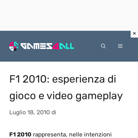
Vai
al
Menu
contenuto
F1 2010: esperienza di
gioco e video gameplay
Luglio 18, 2010
di
F1 2010
rappresenta, nelle intenzioni